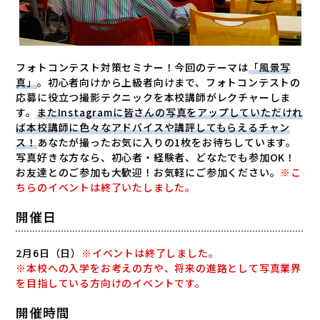
フォトコンテスト対策セミナー！今回のテーマは
「風景写
真」
。初心者向けから上級者向けまで、フォトコンテストの
応募に役立つ撮影テクニックを本校講師がレクチャーしま
す。
また
Instagram
に皆さんの写真をアップしていただけれ
ば本校講師に色々なアドバイスや講評してもらえるチャン
ス！
あなたが撮ったお気に入りの
1
枚をお待ちしています。
写真好きな方なら、初心者・経験者、どなたでも参加
OK
！
お友達とのご参加も大歓迎！お気軽にご参加ください。
※こ
ちらのイベントは終了いたしました。
開催日
2月6日（日）
※イベントは終了しました。
※本校への入学をお考えの方や、将来の進路として写真業界
を目指している方向けのイベントです。
開催時間