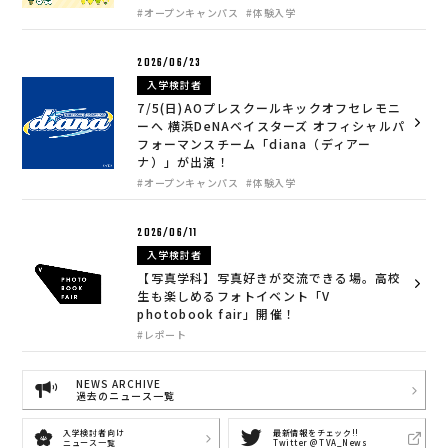
#オープンキャンパス
#体験入学
2026/06/23
入学検討者
7/5(日)AOプレスクールキックオフセレモニ
ーへ 横浜DeNAベイスターズ オフィシャルパ
フォーマンスチーム「diana（ディアー
ナ）」が出演！
#オープンキャンパス
#体験入学
2026/06/11
入学検討者
【写真学科】写真好きが交流できる場。高校
生も楽しめるフォトイベント「V
photobook fair」開催！
#レポート
NEWS ARCHIVE
過去のニュース一覧
入学検討者向け
最新情報をチェック!!
ニュース一覧
Twitter @TVA_News