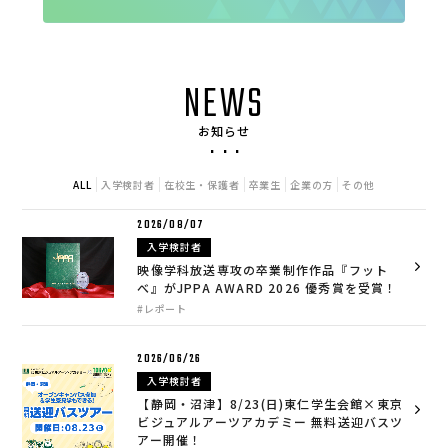
NEWS
お知らせ
ALL
入学検討者
在校生・保護者
卒業生
企業の方
その他
2026/08/07
入学検討者
映像学科放送専攻の卒業制作作品『フット
べ』がJPPA AWARD 2026 優秀賞を受賞！
#レポート
2026/06/26
入学検討者
【静岡・沼津】8/23(日)東仁学生会館×東京
ビジュアルアーツアカデミー 無料送迎バスツ
アー開催！