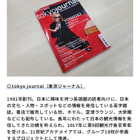
◎
tokyo journal
（東京ジャーナル）
1981年創刊。日本に興味を持つ英語圏の読者向けに、日本
の文化・人物・スポットなどの情報を発信している英字雑
誌。書店で販売している他、ホテル、空港ラウンジ、大使館
などにも配布している。長年にわたって日本の観光情報を発
信してきた功績を称えられ、
2017
年に第
9
回観光庁長官表彰
を受ける。
21
世紀アカデメイアでは、グループ
18
校が参画
するプロジェクトとして推進。