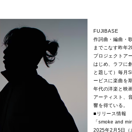
FUJIBASE
作詞曲・編曲・
までこなす昨年2
プロジェクトアー
はじめ、ラフに創っ
と題して）毎月S
ービスに楽曲を
年代の洋楽と映
アーティスト、音
響を得ている。
■リリース情報
「smoke and mi
2025年2月5日