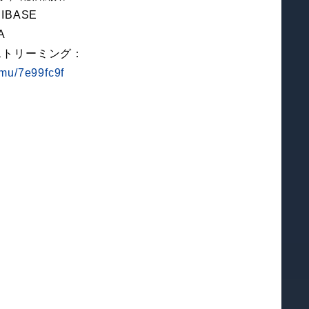
IBASE
A
ストリーミング：
d.mu/7e99fc9f