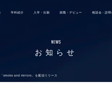
内
学科紹介
入学・出願
就職・デビュー
相談会・説明
NEWS
お知らせ
moke and mirrors」を配信リリース