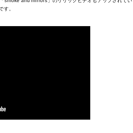
「smoke and mirrors」のリリックビデオもアップさ
みです。