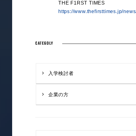
THE F1RST TIMES
https://www.thefirsttimes.jp/ne
CATEGOLY
入学検討者
企業の方