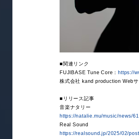
■関連リンク
FUJIBASE Tune Core：
https://
株式会社 kand production We
■リリース記事
音楽ナタリー
https://natalie.mu/music/news/6
Real Sound
https://realsound.jp/2025/02/po