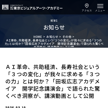
アクセス
メニュー
NEWS
お知らせ
HOME
お知らせ
その他
ＡＩ革命、共助経済、長寿社会という「３つの変化」が我々に求める「３つの
力」とは何か？「田坂広志アカデメイア 開学記念講演会」で語られた驚くべ
き洞察が、講演動画として公開
ＡＩ革命、共助経済、長寿社会という
「３つの変化」が我々に求める「３つ
の力」とは何か？「田坂広志アカデメ
イア 開学記念講演会」で語られた驚
くべき洞察が、講演動画として公開