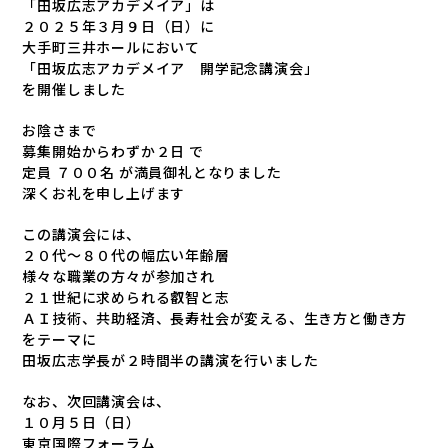
「田坂広志アカデメイア」は
２０２５年３月９日（日）に
大手町三井ホールにおいて
「田坂広志アカデメイア 開学記念講演会」
を開催しました
お陰さまで
募集開始からわずか２日 で
定員 ７００名 が満員御礼となりました
深くお礼を申し上げます
この講演会には、
２０代～８０代の幅広い年齢層
様々な職業の方々が参加され
２１世紀に求められる叡智と志
ＡＩ技術、共助経済、長寿社会が変える、生き方と働き方
をテーマに
田坂広志学長が２時間半の講演を行いました
なお、次回講演会は、
１０月５日（日）
東京国際フォーラム