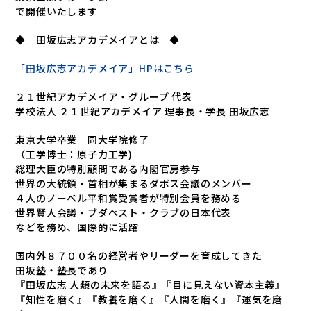
で開催いたします
◆ 田坂広志アカデメイアとは ◆
「田坂広志アカデメイア」HPはこちら
２１世紀アカデメイア・グループ 代表
学校法人 ２１世紀アカデメイア 理事長・学長 田坂広志
東京大学卒業 同大学院修了
（工学博士：原子力工学)
総理大臣の特別顧問である内閣官房参与
世界の大統領・首相が集まるダボス会議のメンバー
４人のノーベル平和賞受賞者が特別会員を務める
世界賢人会議・ブダペスト・クラブの日本代表
などを務め、国際的に活躍
国内外８７００名の経営者やリーダーを育成してきた
田坂塾・塾長であり
『田坂広志 人類の未来を語る』『目に見えない資本主義』
『知性を磨く』『教養を磨く』『人間を磨く』『運気を磨