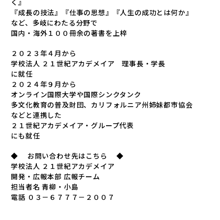
く』
『成長の技法』『仕事の思想』『人生の成功とは何か』
など、多岐にわたる分野で
国内・海外１００冊余の著書を上梓
２０２３年４月から
学校法人 ２１世紀アカデメイア 理事長・学長
に就任
２０２４年９月から
オンライン国際大学や国際シンクタンク
多文化教育の普及財団、カリフォルニア州姉妹都市協会
などと連携した
２１世紀アカデメイア・グループ代表
にも就任
◆ お問い合わせ先はこちら ◆
学校法人 ２１世紀アカデメイア
開発・広報本部 広報チーム
担当者名 青柳・小島
電話 ０３－６７７７－２００７