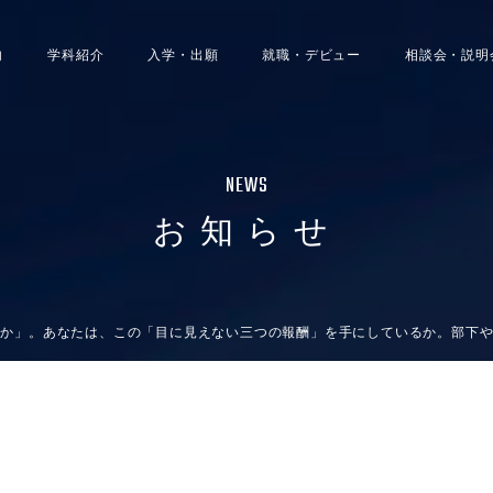
内
学科紹介
入学・出願
就職・デビュー
相談会・説明
NEWS
お知らせ
」。あなたは、この「目に見えない三つの報酬」を手にしているか。部下や社員に