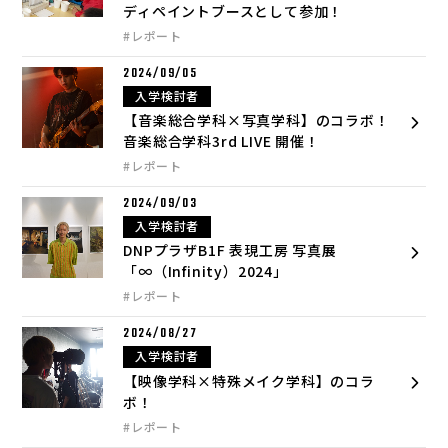
ディペイントブースとして参加！
#レポート
2024/09/05
入学検討者
【音楽総合学科×写真学科】のコラボ！
音楽総合学科3rd LIVE 開催！
#レポート
2024/09/03
入学検討者
DNPプラザB1F 表現工房 写真展
「∞（Infinity）2024」
#レポート
2024/08/27
入学検討者
【映像学科×特殊メイク学科】のコラ
ボ！
#レポート