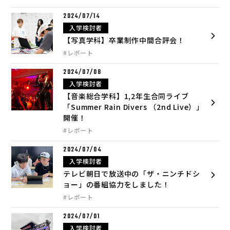
2024/07/14
入学検討者
【写真学科】卒業制作中間合評会！
#レポート
2024/07/08
入学検討者
【音楽総合学科】1,2年生合同ライブ
「Summer Rain Divers （2nd Live）」
開催！
#レポート
2024/07/04
入学検討者
テレビ朝日で放送中の「ザ・ニンチドシ
ョー」の番組協力をしました！
#レポート
2024/07/01
入学検討者