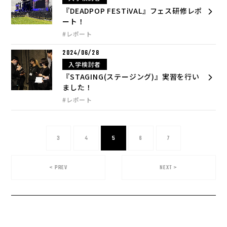
『DEADPOP FESTiVAL』フェス研修レポ
ート！
#レポート
2024/06/28
入学検討者
『STAGING(ステージング)』実習を行い
ました！
#レポート
3
4
5
6
7
<
PREV
NEXT
>