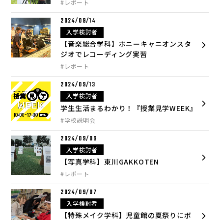
#レポート
2024/09/14
入学検討者
【音楽総合学科】ポニーキャニオンスタ
ジオでレコーディング実習
#レポート
2024/09/13
入学検討者
学生生活まるわかり！『授業見学WEEK』
#学校説明会
2024/09/09
入学検討者
【写真学科】東川GAKKOTEN
#レポート
2024/09/07
入学検討者
【特殊メイク学科】児童館の夏祭りにボ