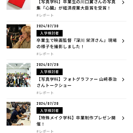
【写真学科】卒業生の川口翼さんの写真
集『心臓』が経済産業大臣賞を受賞！
#レポート
2024/07/30
入学検討者
卒業生で映画監督『深川 栄洋さん』現場
の様子を撮影しました！
#レポート
2024/07/29
入学検討者
【写真学科】フォトグラファー 山﨑泰治
さんトークショー
#レポート
2024/07/20
入学検討者
【特殊メイク学科】卒業制作プレゼン開
催！
#レポート