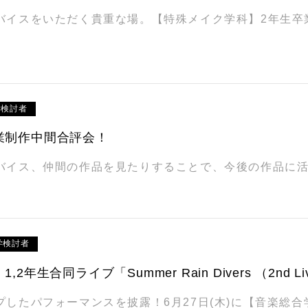
バイスをいただく貴重な場。【特殊メイク学科】2年生卒
学検討者
業制作中間合評会！
バイス、仲間の作品を見たりすることで、今後の作品に活かす
学検討者
2年生合同ライブ「Summer Rain Divers （2nd 
プしたパフォーマンスを披露！6月27日(木)に【音楽総合