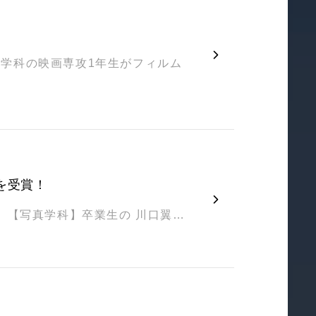
学科の映画専攻1年生がフィルム
を受賞！
。【写真学科】卒業生の 川口翼…