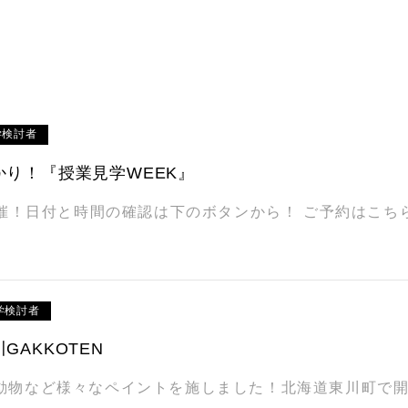
学検討者
り！『授業見学WEEK』
開催！日付と時間の確認は下のボタンから！ ご予約はこちら 
学検討者
GAKKOTEN
動物など様々なペイントを施しました！北海道東川町で