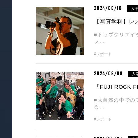
2024/08/10
入
【写真学科】レ
■トップクリエイ
フ…
#レポート
2024/08/08
入
『FUJI ROCK
■大自然の中での
る…
#レポート