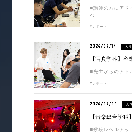
■講師の方にアド
れ…
#レポート
2024/07/14
入
【写真学科】卒
■先生からのアド
#レポート
2024/07/08
入
【音楽総合学科】1,
■数段レベルアッ