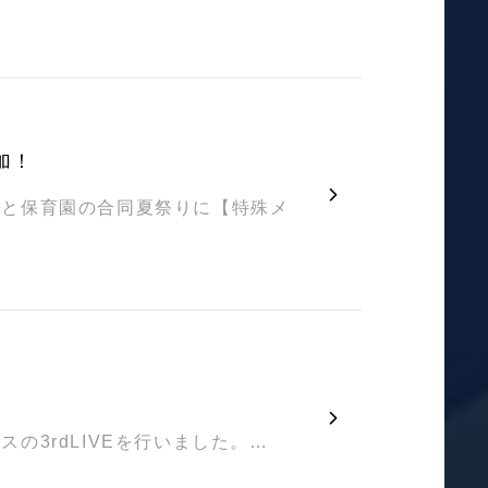
加！
館と保育園の合同夏祭りに【特殊メ
の3rdLIVEを行いました。…