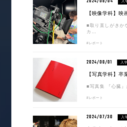
2024/08/04
入
【映像学科】映
■取り直しがきか
カ…
#レポート
2024/08/01
入
【写真学科】卒
■写真集 『心臓
#レポート
2024/07/30
入