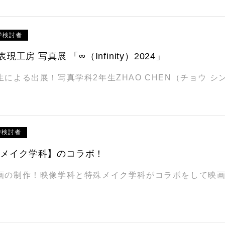
学検討者
表現工房 写真展 「∞（Infinity）2024」
による出展！写真学科2年生ZHAO CHEN（チョウ シ
学検討者
殊メイク学科】のコラボ！
画の制作！映像学科と特殊メイク学科がコラボをして映