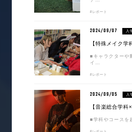
#レポート
2024/09/07
入
【特殊メイク学
■キャラクターや
イ…
#レポート
2024/09/05
入
【音楽総合学科×
■学科やコースを
#レポート