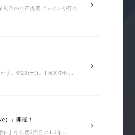
業制作の企画提案プレゼンが行わ
。6/29(土)に【写真学科…
Live）」開催！
学科】今年度2回目の1.2年…