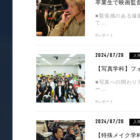
卒業生で映画監
■緊張感のある撮
て…
#レポート
2024/07/29
入
【写真学科】フ
■写真への関わり
ー…
#レポート
2024/07/20
入
【特殊メイク学