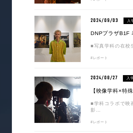
2024/09/03
入
DNPプラザB1F 
■写真学科の在校生
#レポート
2024/08/27
入
【映像学科×特
■学科コラボで映
影…
#レポート