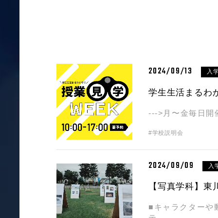
2024/09/13
入
学生生活まるわか
--->月〜金毎日
#学校説明会
2024/09/09
入
【写真学科】東川
■キャラクターや
テ…