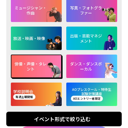
ミュージシャン・
写真・フォトグラ
作曲
ファー
出版・芸能マネジ
放送・映画・映像
メント
俳優・声優・タレ
ダンス・ダンスボ
ント
ーカル
AOプレスクール・特待生
学校説明会
試験対策講座
毎週土曜開催
AOエントリー者限定
イベント形式で絞り込む